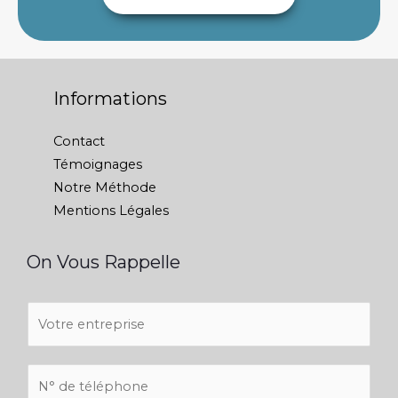
Informations
Contact
Témoignages
Notre Méthode
Mentions Légales
On Vous Rappelle
V
o
t
N
r
u