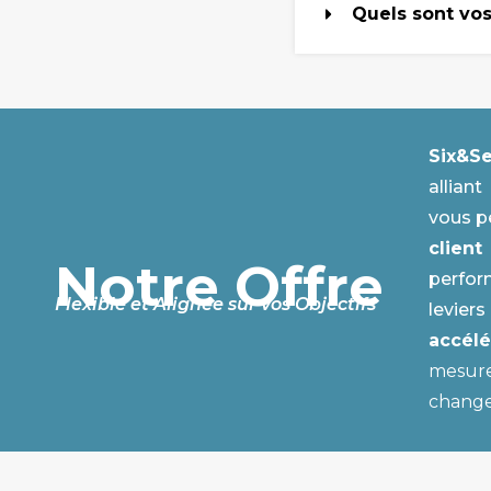
Quels sont vos 
Six&Se
allian
vous 
client
Notre Offre
perfor
Flexible et Alignée sur vos Objectifs
levie
accél
mesurer
change