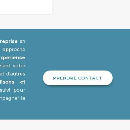
reprise
en
re approche
expérience
isant votre
et d’autres
PRENDRE CONTACT
lisons et
uivi
pour
compagner le