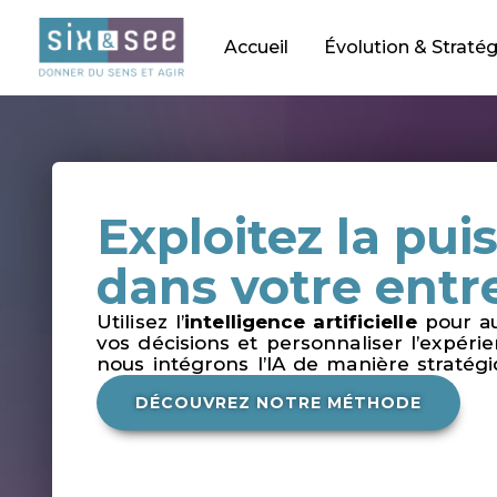
Skip
to
Accueil
Évolution & Stratég
content
Exploitez la pui
dans votre entr
Utilisez l’
intelligence artificielle
pour au
vos décisions et personnaliser l’expér
nous intégrons l’IA de manière stratég
DÉCOUVREZ NOTRE MÉTHODE