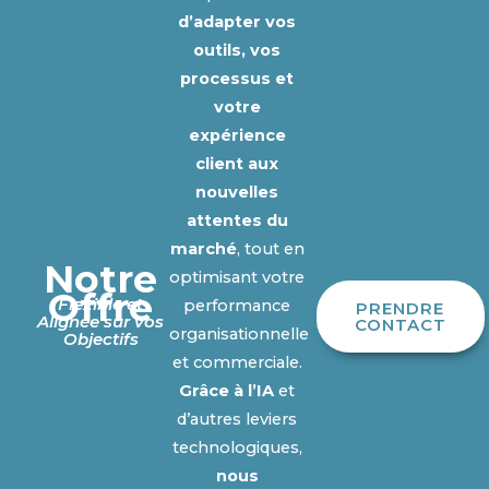
d’adapter vos
outils, vos
processus et
votre
expérience
client aux
nouvelles
attentes du
marché
, tout en
Notre
optimisant votre
Offre
Flexible et
performance
PRENDRE
Alignée sur vos
CONTACT
organisationnelle
Objectifs
et commerciale.
Grâce à l’IA
et
d’autres leviers
technologiques,
nous