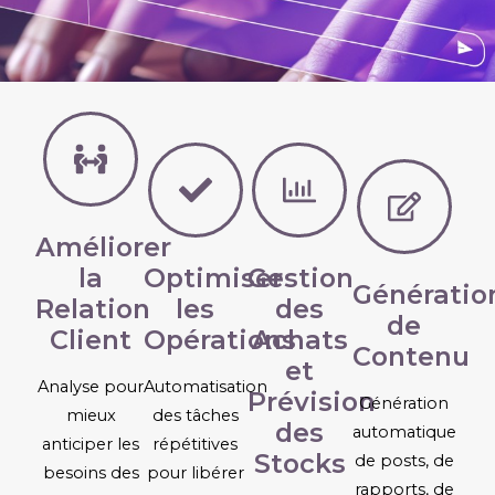
Améliorer
la
Optimiser
Gestion
Génératio
Relation
les
des
de
Client
Opérations
Achats
Contenu
et
Analyse pour
Automatisation
Prévision
Génération
mieux
des tâches
des
automatique
anticiper les
répétitives
Stocks​
de posts, de
besoins des
pour libérer
rapports, de