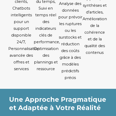
clients,
du temps,
Analyse des
synthèses et
Chatbots
Suivi en
données
d’articles,
intelligents
temps réel
pour prévoir
Amélioration
pour un
des
les ruptures
de la
support
indicateurs
ou les
cohérence
disponible
clés de
surstocks et
et de la
24/7,
performance,
réduction
qualité des
Personnalisation
Optimisation
des coûts
contenus
avancée des
des
grâce à des
offres et
plannings et
modèles
services
ressource
prédictifs
précis
Une Approche Pragmatique
et Adaptée à Votre Réalité