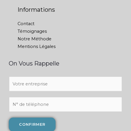
Informations
Contact
Témoignages
Notre Méthode
Mentions Légales
On Vous Rappelle
V
o
t
N
r
u
e
m
e
é
CONFIRMER
n